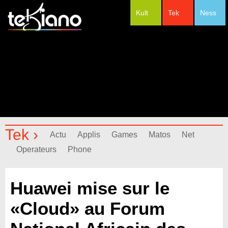
Kult
Tek
Ness
#Festivals
Tek ›
Actu
Applis
Games
Matos
Net
Operateurs
Phone
Huawei mise sur le
«Cloud» au Forum