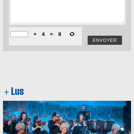
+
4
=
8
ENVOYER