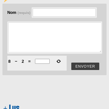
Nom
(requis)
8
−
2
=
ENVOYER