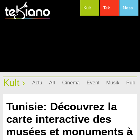
Kult
Tek
Ness
#Festivals
Kult ›
Actu
Art
Cinema
Event
Musik
Pub
Tunisie: Découvrez la
carte interactive des
musées et monuments à