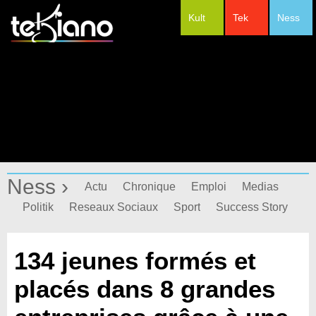
Kult
Tek
Ness
#Festivals
Ness ›
Actu
Chronique
Emploi
Medias
Politik
Reseaux Sociaux
Sport
Success Story
134 jeunes formés et
placés dans 8 grandes