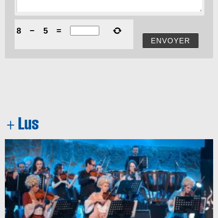
8
−
5
=
ENVOYER