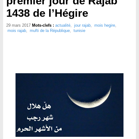
premier jour de Rajab
1438 de l’Hégire
29 mars 2017
Mots-clefs :
actualité
,
jour rajab
,
mois hegire
,
mois rajab
,
mufti de la République
,
tunisie