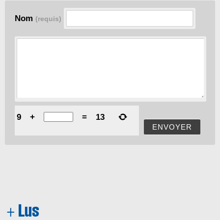
Nom
(requis)
9
+
=
13
ENVOYER