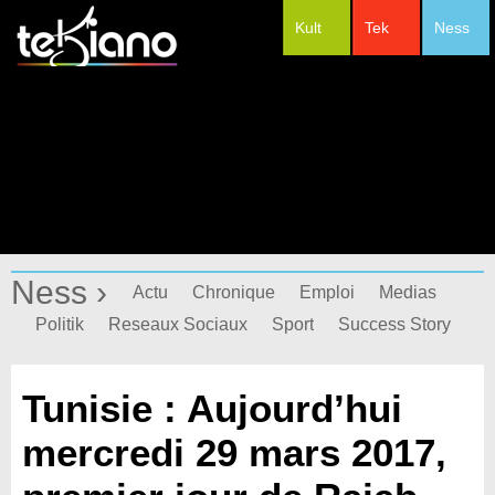
Kult
Tek
Ness
#Festivals
Ness ›
Actu
Chronique
Emploi
Medias
Politik
Reseaux Sociaux
Sport
Success Story
Tunisie : Aujourd’hui
mercredi 29 mars 2017,