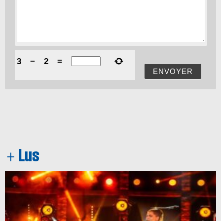
3
−
2
=
ENVOYER