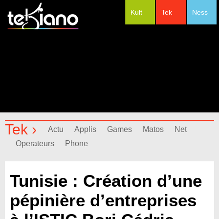
Kult
Tek
Ness
#Festivals
Tek ›
Actu
Applis
Games
Matos
Net
Operateurs
Phone
Tunisie : Création d’une
pépinière d’entreprises