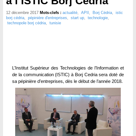
à l’ISTIC Borj Cédria
12 décembre 2017
Mots-clefs :
actualité
,
APII
,
Borj Cédria
,
istic
borj cédria
,
pépinière d'entreprises
,
start up
,
technologie
,
technopole borj cédria
,
tunisie
L’Institut Supérieur des Technologies de l’Information et
de la communication (ISTIC) à Borj Cedria sera doté de
sa pépinière d’entreprises, dès le début de l’année 2018.