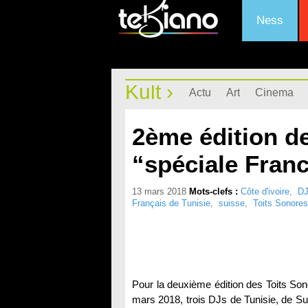
Ness
Kult ›
Actu
Art
Cinema
2ème édition d
“spéciale Fran
13 mars 2018
Mots-clefs :
Côte d'ivoire
,
DJ
Français de Tunisie
,
suisse
,
Toits Sonores
Pour la deuxième édition des Toits Sonor
mars 2018, trois DJs de Tunisie, de Sui