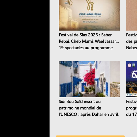
Festival de Sfax 2026 : Saber
Festiv
Rebai, Cheb Mami, Wael Jassar…
des pr
19 spectacles au programme
Nabeu
étoile
Sidi Bou Saïd inscrit au
Festi
patrimoine mondial de
progr
l'UNESCO : après Dahar en avril,
du 17 
dix sites tunisiens sont classés