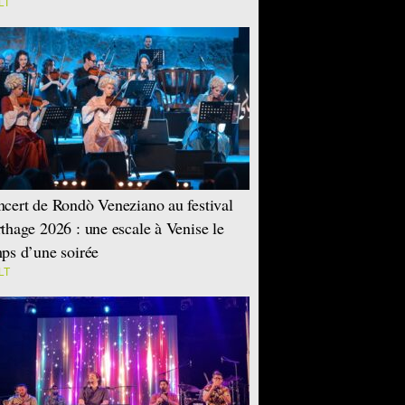
LT
cert de Rondò Veneziano au festival
thage 2026 : une escale à Venise le
ps d’une soirée
LT