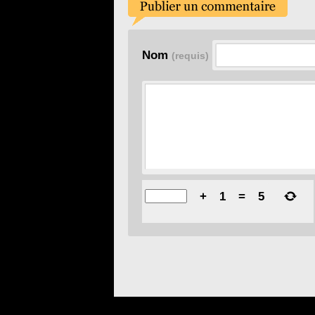
Nom
(requis)
+
1
=
5