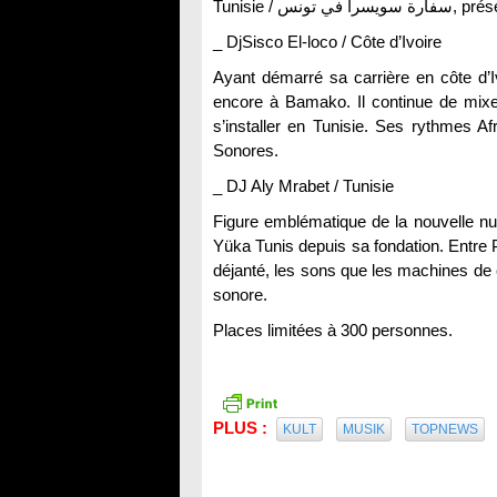
Tunisie /
_ DjSisco El-loco / Côte d’Ivoire
Ayant démarré sa carrière en côte d’I
encore à Bamako. Il continue de mixer
s’installer en Tunisie. Ses rythmes A
Sonores.
_ DJ Aly Mrabet / Tunisie
Figure emblématique de la nouvelle nuit
Yüka Tunis depuis sa fondation. Entre P
déjanté, les sons que les machines 
sonore.
Places limitées à 300 personnes.
PLUS :
KULT
MUSIK
TOPNEWS