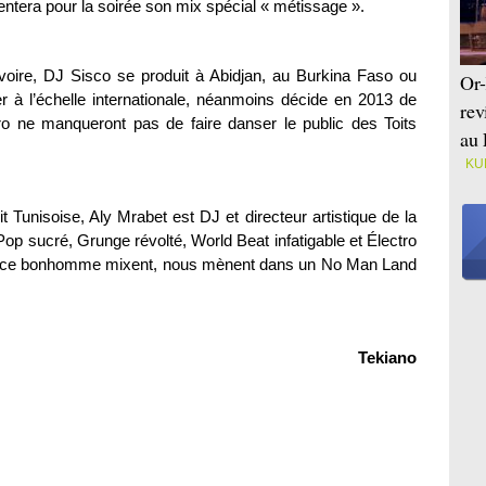
 سفارة سويسرا في تونس, présentera pour la soirée son mix spécial « métissage ».
voire, DJ Sisco se produit à Abidjan, au Burkina Faso ou
Or-
 à l’échelle internationale, néanmoins décide en 2013 de
rev
fro ne manqueront pas de faire danser le public des Toits
au 
KU
 Tunisoise, Aly Mrabet est DJ et directeur artistique de la
op sucré, Grunge révolté, World Beat infatigable et Électro
de ce bonhomme mixent, nous mènent dans un No Man Land
Tekiano