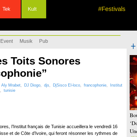
#Festivals
Tek
Kult
Event
Musik
Pub
es Toits Sonores
cophonie”
 Aly Mrabet
,
DJ Diogo
,
djs
,
DjSisco El-loco
,
francophonie
,
Institut
,
tunisie
Bou
‘Do
es, l’Institut français de Tunisie accueillera le vendredi 16
Une
sse et de Côte d’Ivoire, qui feront résonner les rythmes de