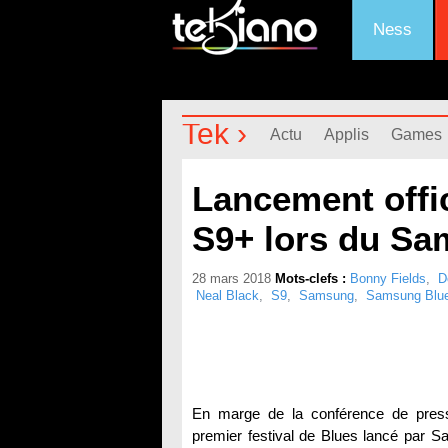
Ness
Tek ›
Actu
Applis
Games
Lancement offic
S9+ lors du Sa
28 mars 2018
Mots-clefs :
Bonny Fields
,
D
Neal Black
,
S9
,
Samsung
,
Samsung Blue
En marge de la conférence de press
premier festival de Blues lancé par Sa