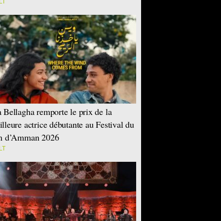
LT
 Bellagha remporte le prix de la
lleure actrice débutante au Festival du
lm d’Amman 2026
LT