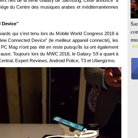
iers nés de la série Galaxy de Samsung. Cette annonce a
 siège du Centre des musiques arabes et méditerranéennes
Sam
d Device”
con
rds qui s’est tenu lors du Mobile World Congress 2018 à
mus
ew Connected Device” (le meilleur appareil connecté), les
 PC Mag n’ont pas été en reste puisqu’ils lui ont également
KU
 cause. Toujours lors du MWC 2018, le Galaxy S9 a quant à
Central, Expert Reviews, Android Police, T3 et Ubergizmo.