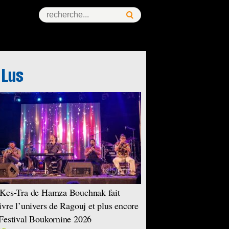
Kes-Tra de Hamza Bouchnak fait
ivre l’univers de Ragouj et plus encore
Festival Boukornine 2026