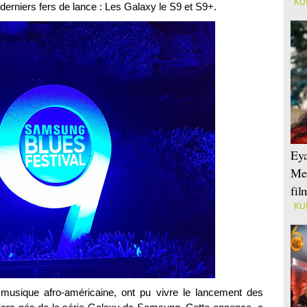
KU
 derniers fers de lance : Les Galaxy le S9 et S9+.
Eya
Mei
fi
KU
usique afro-américaine, ont pu vivre le lancement des