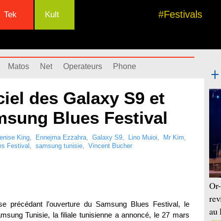
#Festivals
Tek
Kult
Matos
Net
Operateurs
Phone
iel des Galaxy S9 et
msung Blues Festival
enise King
,
Ennejma Ezzahra
,
Galaxy S9
,
Lino Muioi
,
Mr Kim
,
s Festival
,
samsung tunisie
,
Vincent Bucher
Or-
rev
e précédant l’ouverture du Samsung Blues Festival, le
au 
msung Tunisie, la filiale tunisienne a annoncé, le 27 mars