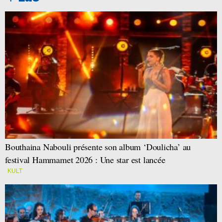
Bouthaina Nabouli présente son album ‘Doulicha’ au
festival Hammamet 2026 : Une star est lancée
KULT