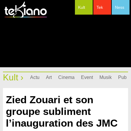
Kult
Tek
Ness
#Festivals
Kult ›
Actu
Art
Cinema
Event
Musik
Pub
Zied Zouari et son
groupe subliment
l’inauguration des JMC