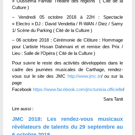
» Oussema Farhat/ Théâtre des régions ( Cité de la
Culture )
– Vendredi 05 octobre 2018 à 22H : Spectacle
« Electro » DJ : David Vendetta / R-WAN / Diez / Samy
1/ Scène du Parking ( Cité de la Culture )
– 06 octobre 2018 : Cérémonie de Clôture : Hommage
pour L’artiste Hssan Dahmani et et remise des Prix /
Lieu : Salle de l’Opéra ( Cité de la Culture )
Pour suivre le reste des activités développées dans le
cadre des journées musicales de Carthage, rendez-
vous sur le site des JMC
http://www.jmc.tn
/ ou sur la
page
Facebook
https://www.facebook.com/jmctunisia.officielle
/
Sara Tanit
Lire aussi :
JMC 2018: Les rendez-vous musicaux
révélateurs de talents du 29 septembre au
6 octobre 2018