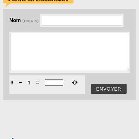
Nom
(requis)
3
−
1
=
ENVOYER