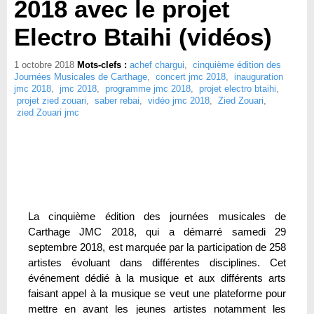
2018 avec le projet
Electro Btaihi (vidéos)
1 octobre 2018
Mots-clefs :
achef chargui
,
cinquième édition des
Journées Musicales de Carthage
,
concert jmc 2018
,
inauguration
jmc 2018
,
jmc 2018
,
programme jmc 2018
,
projet electro btaihi
,
projet zied zouari
,
saber rebai
,
vidéo jmc 2018
,
Zied Zouari
,
zied Zouari jmc
La cinquième édition des journées musicales de
Carthage JMC 2018, qui a démarré samedi 29
septembre 2018, est marquée par la participation de 258
artistes évoluant dans différentes disciplines. Cet
événement dédié à la musique et aux différents arts
faisant appel à la musique se veut une plateforme pour
mettre en avant les jeunes artistes notamment les