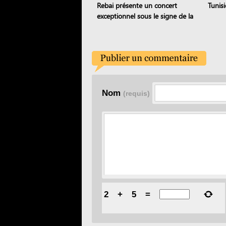
Rebai présente un concert
Tunis
exceptionnel sous le signe de la
transmission
Nom
(requis)
2
+
5
=