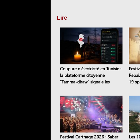
Lire
Coupure d’électricité en Tunisie :
Festiv
la plateforme citoyenne
Rebai
"Famma-dhaw" signale les
19 sp
pannes en temps réel
Festival Carthage 2026 : Saber
Les 1