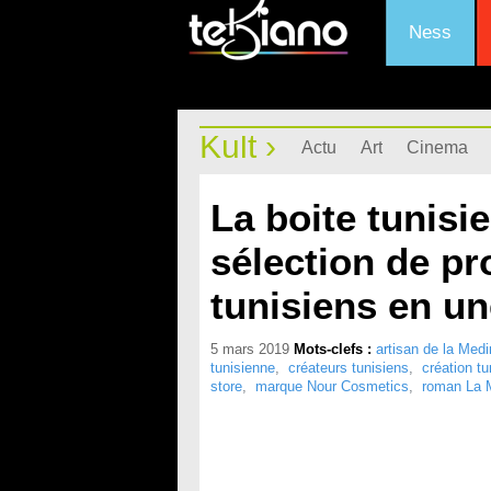
Ness
Kult ›
Actu
Art
Cinema
La boite tunisi
sélection de pr
tunisiens en un
5 mars 2019
Mots-clefs :
artisan de la Med
tunisienne
,
créateurs tunisiens
,
création t
store
,
marque Nour Cosmetics
,
roman La M