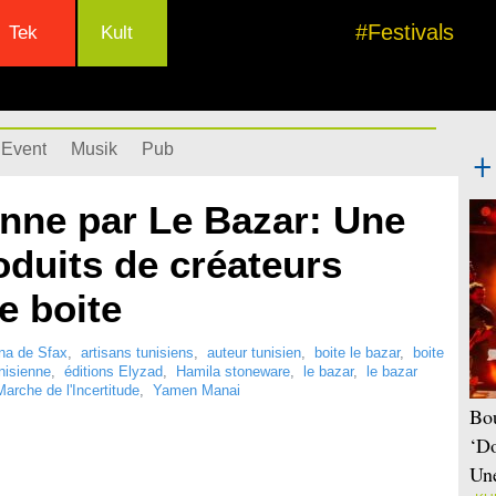
#Festivals
Tek
Kult
Event
Musik
Pub
enne par Le Bazar: Une
oduits de créateurs
e boite
ina de Sfax
,
artisans tunisiens
,
auteur tunisien
,
boite le bazar
,
boite
unisienne
,
éditions Elyzad
,
Hamila stoneware
,
le bazar
,
le bazar
arche de l'Incertitude
,
Yamen Manai
Bou
‘Do
Une