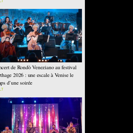
LT
cert de Rondò Veneziano au festival
thage 2026 : une escale à Venise le
ps d’une soirée
LT