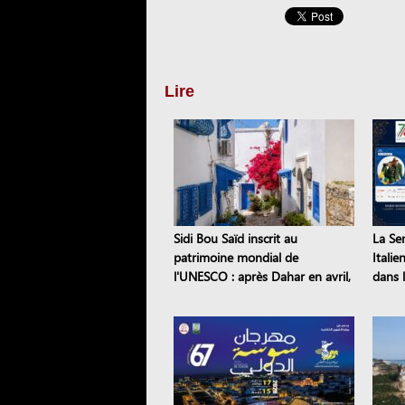
Lire
Sidi Bou Saïd inscrit au
La Se
patrimoine mondial de
Italie
l'UNESCO : après Dahar en avril,
dans l
dix sites tunisiens sont classés