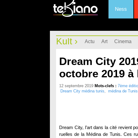
Ness
Kult ›
Actu
Art
Cinema
Dream City 2019
octobre 2019 à 
12 septembre 2019
Mots-clefs :
7ème éditi
Dream City médina tunis
,
médina de Tunis
Dream City, l’art dans la cité revient 
ruelles de la Médina de Tunis. Ces ru