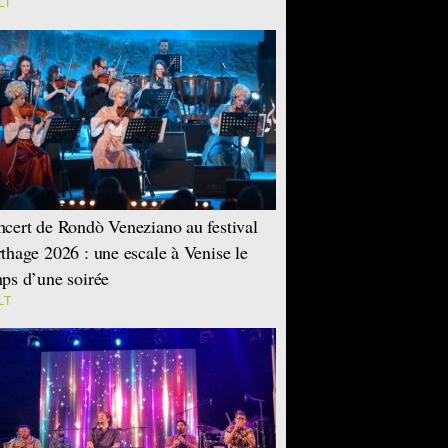
LT
cert de Rondò Veneziano au festival
thage 2026 : une escale à Venise le
ps d’une soirée
LT