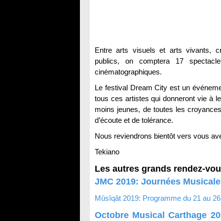
Entre arts visuels et arts vivants, c
publics, on comptera 17 spectacle
cinématographiques.
Le festival Dream City est un événemen
tous ces artistes qui donneront vie à le
moins jeunes, de toutes les croyances 
d’écoute et de tolérance.
Nous reviendrons bientôt vers vous av
Tekiano
Les autres grands rendez-vous
JMC 2019: Journées Musicale
Mûsîqât 2019: Programme du 21 au 26 
Octobre Musical Carthage 20