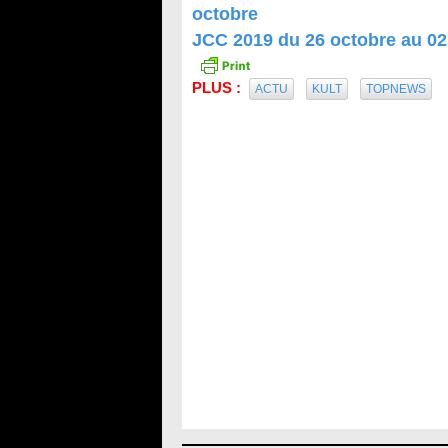
octobre
JCC 2019 du 26 octobre au 
PLUS :
ACTU
KULT
TOPNEWS