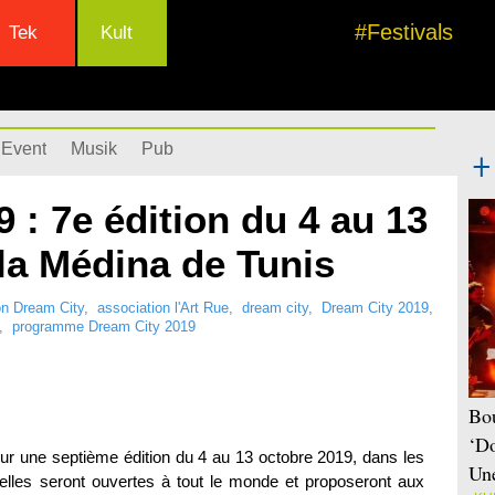
#Festivals
Tek
Kult
Event
Musik
Pub
 : 7e édition du 4 au 13
la Médina de Tunis
on Dream City
,
association l'Art Rue
,
dream city
,
Dream City 2019
,
,
programme Dream City 2019
Bou
‘Do
pour une septième édition du 4 au 13 octobre 2019, dans les
Une
elles seront ouvertes à tout le monde et proposeront aux