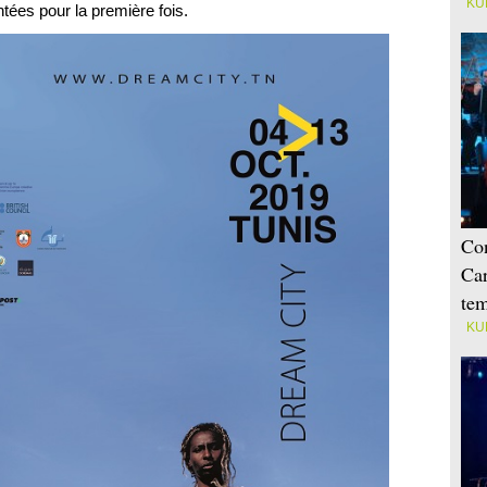
KU
ntées pour la première fois.
Con
Car
tem
KU