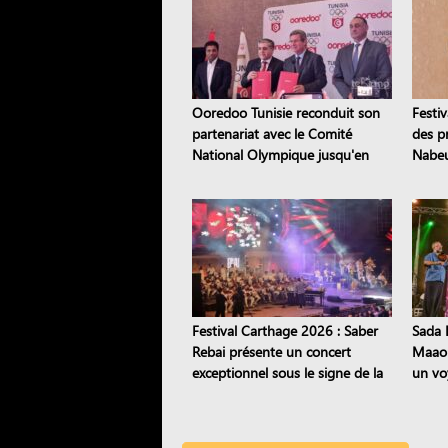
Ooredoo Tunisie reconduit son
Festiv
partenariat avec le Comité
des pr
National Olympique jusqu'en
Nabeu
2028
étoile
Festival Carthage 2026 : Saber
Sada E
Rebai présente un concert
Maaou
exceptionnel sous le signe de la
un vo
transmission
patri