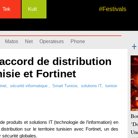
#Festivals
Tek
Kult
Matos
Net
Operateurs
Phone
accord de distribution
isie et Fortinet
inet
,
sécurité informatique
,
Smart Tunisie
,
solutions IT
,
tunisie
Bou
 de produits et solutions IT (technologie de l’information) en
‘Do
istribution sur le territoire tunisien avec Fortinet, un des
Une
 sécurité globales.