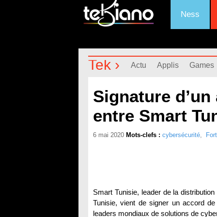
Ness
Tek ›
Actu
Applis
Games
Signature d’un 
entre Smart Tun
6 mai 2020
Mots-clefs :
cybersécurité
,
Fort
Smart Tunisie, leader de la distribution
Tunisie, vient de signer un accord de d
leaders mondiaux de solutions de cyber