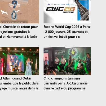
al Cinétoile de retour pour
Esports World Cup 2026 à Paris
ojections gratuites à
: 2 000 joueurs, 25 tournois et
l et Hammamet à la belle
un festival inédit pour six
semaines
l Atlas : quand Outail
Cinq champions tunisiens
i embarque le public dans
parrainés par STAR Assurances
yage musical ancré dans le
dans le cadre du programme
moine
Road to the STAR