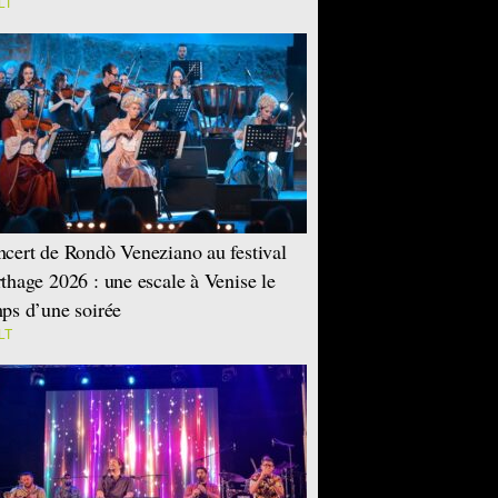
LT
cert de Rondò Veneziano au festival
thage 2026 : une escale à Venise le
ps d’une soirée
LT