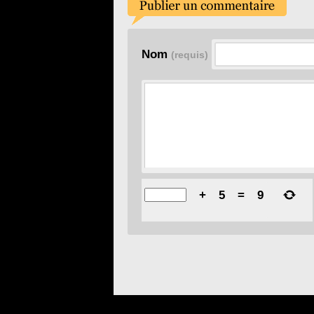
Nom
(requis)
+
5
=
9