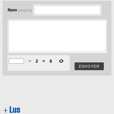
Nom
(requis)
−
2
=
6
ENVOYER