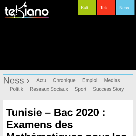
Kult
Tek
Ness
#Festivals
Ness ›
Actu
Chronique
Emploi
Medias
Politik
Reseaux Sociaux
Sport
Success Story
Tunisie – Bac 2020 :
Examens des