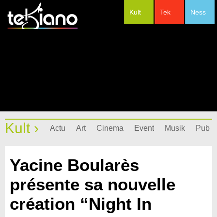
Kult
Tek
Ness
#Festivals
Kult ›
Actu
Art
Cinema
Event
Musik
Pub
Yacine Boularès
présente sa nouvelle
création “Night In