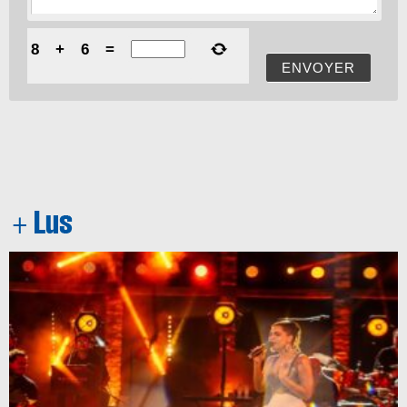
8
+
6
=
ENVOYER