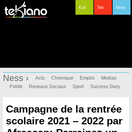
Kult
Tek
Ness
#Festivals
Ness ›
Actu
Chronique
Emploi
Medias
Politik
Reseaux Sociaux
Sport
Success Story
Campagne de la rentrée
scolaire 2021 – 2022 par