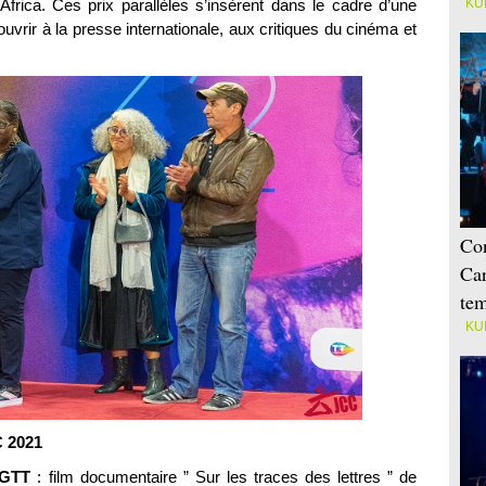
Africa. Ces prix parallèles s’insèrent dans le cadre d’une
KU
uvrir à la presse internationale, aux critiques du cinéma et
Con
Car
tem
KU
C 2021
UGTT
: film documentaire ” Sur les traces des lettres ” de