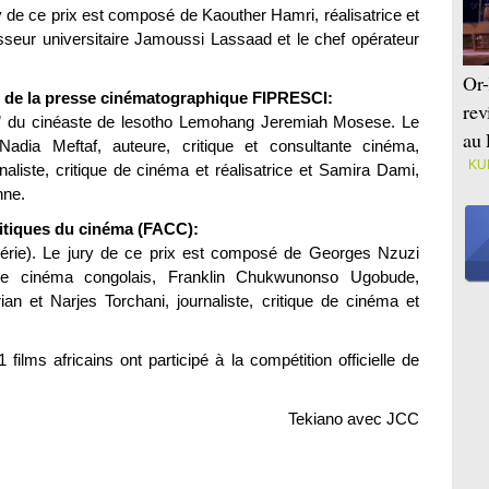
 de ce prix est composé de Kaouther Hamri, réalisatrice et
fesseur universitaire Jamoussi Lassaad et le chef opérateur
Or-
le de la presse cinématographique FIPRESCI:
rev
s ” du cinéaste de lesotho Lemohang Jeremiah Mosese. Le
au 
adia Meftaf, auteure, critique et consultante cinéma,
KU
aliste, critique de cinéma et réalisatrice et Samira Dami,
nne.
critiques du cinéma (FACC):
érie). Le jury de ce prix est composé de Georges Nzuzi
e de cinéma congolais, Franklin Chukwunonso Ugobude,
rian et Narjes Torchani, journaliste, critique de cinéma et
films africains ont participé à la compétition officielle de
Tekiano avec JCC