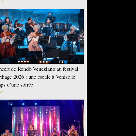
LT
cert de Rondò Veneziano au festival
thage 2026 : une escale à Venise le
ps d’une soirée
LT