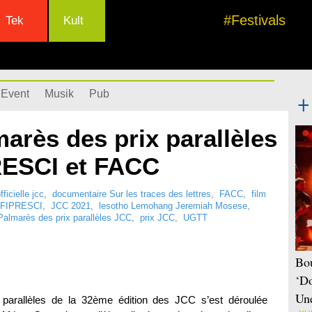
#Festivals
Tek
Kult
Event
Musik
Pub
arès des prix parallèles
RESCI et FACC
ficielle jcc
,
documentaire Sur les traces des lettres
,
FACC
,
film
FIPRESCI
,
JCC 2021
,
lesotho Lemohang Jeremiah Mosese
,
Palmarès des prix parallèles JCC
,
prix JCC
,
UGTT
Bou
‘Do
Une
parallèles de la 32ème édition des JCC s’est déroulée