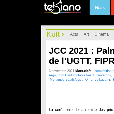
Ness
Kult ›
Actu
Art
Cinema
JCC 2021 : Palm
de l’UGTT, FIP
6 novembre 2021
Mots-clefs :
compétition of
Argu
,
film L'indomptable feu du printemps
,
Mohamed Salah Argui
,
Omar Belkacemi
,
La cérémonie de la remise des prix 