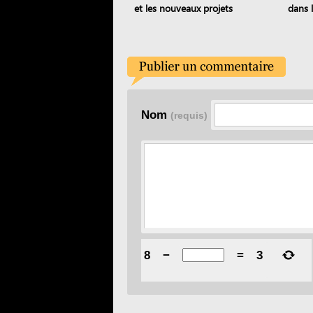
et les nouveaux projets
dans l
artistiques
Nom
(requis)
8
−
=
3