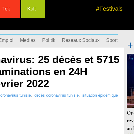
#Festivals
Tek
Kult
Emploi
Medias
Politik
Reseaux Sociaux
Sport
Succ
avirus: 25 décès et 5715
aminations en 24H
évrier 2022
oronavirus tunisie
,
décès coronavirus tunisie
,
situation épidémique
Or-
rev
au 