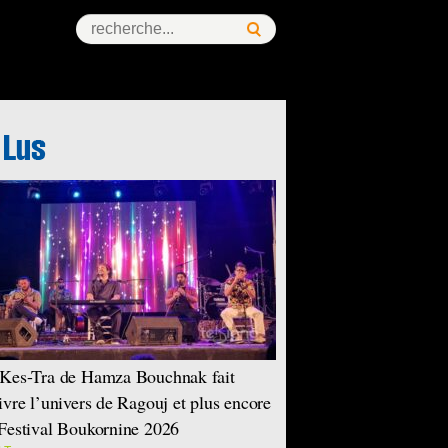
ess Story
Kes-Tra de Hamza Bouchnak fait
ivre l’univers de Ragouj et plus encore
Festival Boukornine 2026