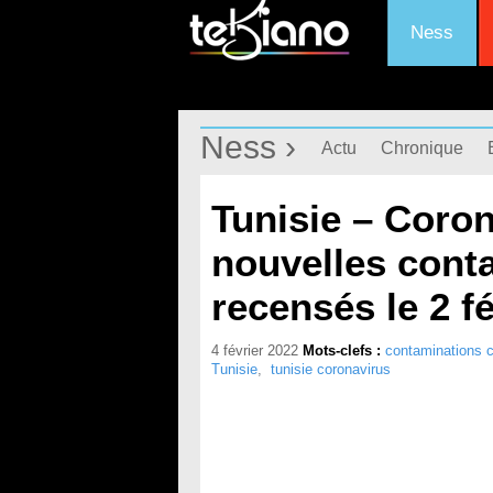
Ness
Ness ›
Actu
Chronique
Tunisie – Coron
nouvelles cont
recensés le 2 f
4 février 2022
Mots-clefs :
contaminations c
Tunisie
,
tunisie coronavirus