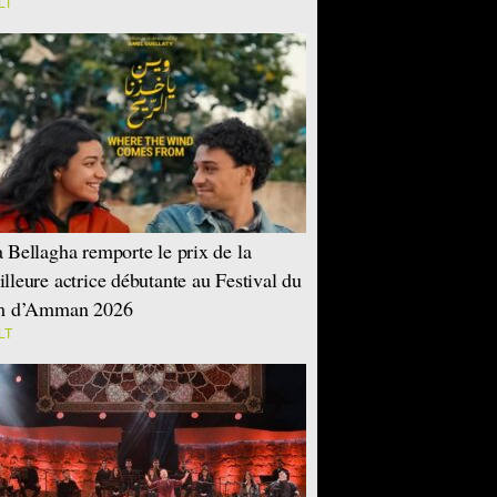
LT
 Bellagha remporte le prix de la
lleure actrice débutante au Festival du
lm d’Amman 2026
LT