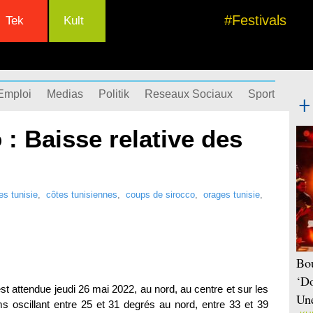
#Festivals
Tek
Kult
Emploi
Medias
Politik
Reseaux Sociaux
Sport
Succ
 : Baisse relative des
es tunisie
,
côtes tunisiennes
,
coups de sirocco
,
orages tunisie
,
Bou
‘Do
t attendue jeudi 26 mai 2022, au nord, au centre et sur les
Une
oscillant entre 25 et 31 degrés au nord, entre 33 et 39