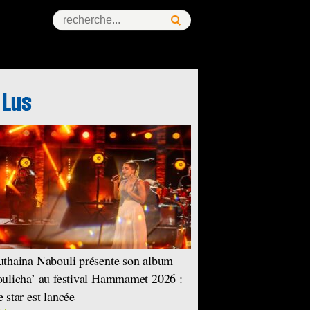
ess Story
thaina Nabouli présente son album
ulicha’ au festival Hammamet 2026 :
 star est lancée