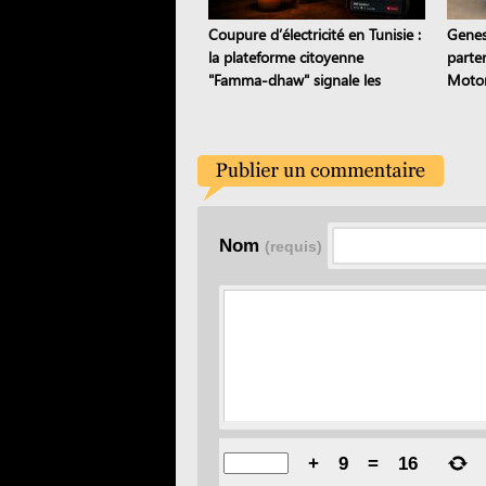
Coupure d’électricité en Tunisie :
Genes
la plateforme citoyenne
parte
"Famma-dhaw" signale les
Motor
pannes en temps réel
coréen
Nom
(requis)
+
9
=
16