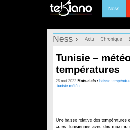
Ness
Ness ›
Actu
Chronique
Tunisie – météo
températures
26 mai 2022
Mots-clefs :
baisse températur
tunisie météo
Une baisse relative des températures es
côtes Tunisiennes avec des maximums 