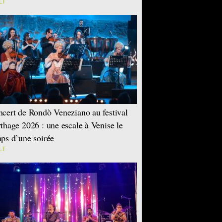
LT
cert de Rondò Veneziano au festival
thage 2026 : une escale à Venise le
ps d’une soirée
LT