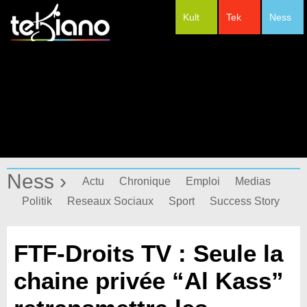
Kult
Tek
Ness
#Festivals
Ness ›
Actu
Chronique
Emploi
Medias
Politik
Reseaux Sociaux
Sport
Success Story
FTF-Droits TV : Seule la
chaine privée “Al Kass”