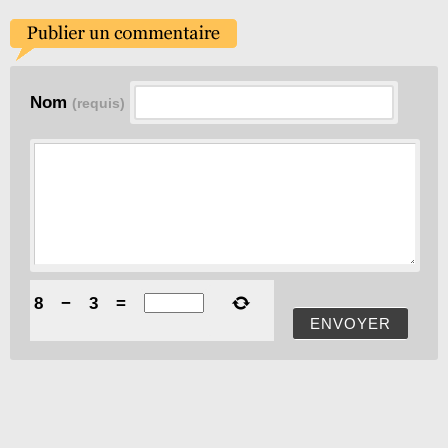
Nom
(requis)
8
−
3
=
ENVOYER