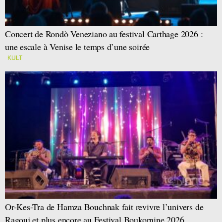
Concert de Rondò Veneziano au festival Carthage 2026 :
une escale à Venise le temps d’une soirée
KULT
Or-Kes-Tra de Hamza Bouchnak fait revivre l’univers de
Ragouj et plus encore au Festival Boukornine 2026