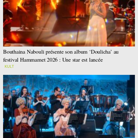
Bouthaina Nabouli présente son album ‘Doulicha’ au
festival Hammamet 2026 : Une star est lancée
KULT