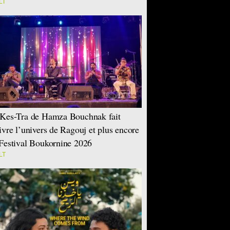
LT
Kes-Tra de Hamza Bouchnak fait
ivre l’univers de Ragouj et plus encore
Festival Boukornine 2026
LT