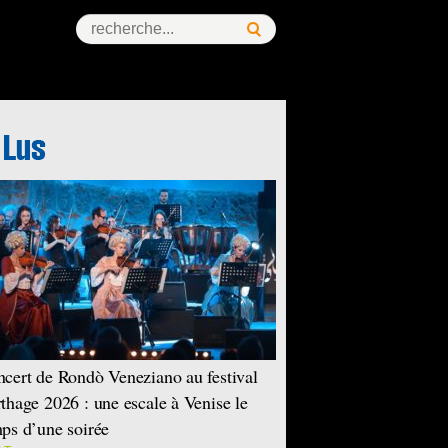
ess Story
cert de Rondò Veneziano au festival
thage 2026 : une escale à Venise le
ps d’une soirée