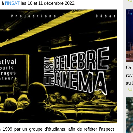
KU
 à
l’INSAT
les 10 et 11 décembre 2022.
Or-
rev
au 
KU
1999 par un groupe d’étudiants, afin de refléter l’aspect