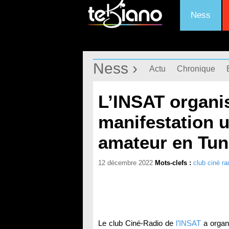
Ness
Ness ›
Actu
Chronique
L’INSAT organi
manifestation u
amateur en Tun
12 décembre 2022
Mots-clefs :
club ciné ra
Le club Ciné-Radio de
l’INSAT
a organi