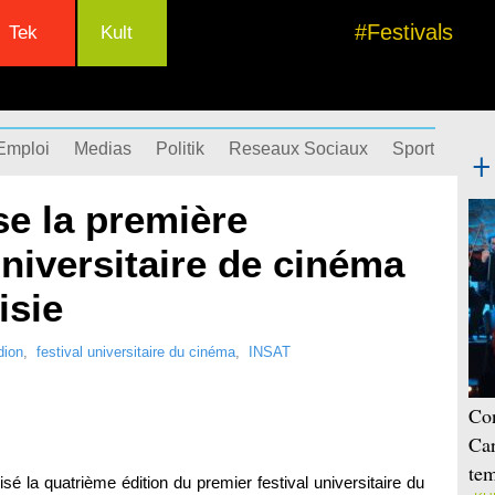
#Festivals
Tek
Kult
Emploi
Medias
Politik
Reseaux Sociaux
Sport
Succ
se la première
niversitaire de cinéma
isie
dion
,
festival universitaire du cinéma
,
INSAT
Con
Car
tem
sé la quatrième édition du premier festival universitaire du