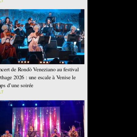
LT
cert de Rondò Veneziano au festival
thage 2026 : une escale à Venise le
ps d’une soirée
LT