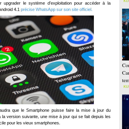
KU
oir upgrader le système d’exploitation pour accéder à la
Android 4.1
précise WhatsApp sur son site officiel.
Con
Car
tem
KU
 faudra que le Smartphone puisse faire la mise à jour du
 la version suivante, une mise à jour qui se fait depuis les
icile pour les vieux smartphones.