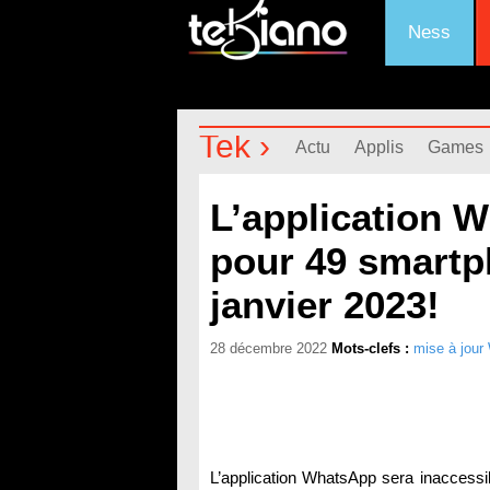
Ness
Tek ›
Actu
Applis
Games
L’application 
pour 49 smartp
janvier 2023!
28 décembre 2022
Mots-clefs :
mise à jou
L’application WhatsApp sera inaccess