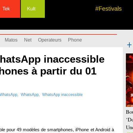
#Festivals
Tek
Kult
Matos
Net
Operateurs
Phone
WhatsApp inaccessible
hones à partir du 01
r WhatsApp
,
WhatsApp
,
WhatsApp inaccessible
Bou
‘Do
Une
ible pour 49 modèles de smartphones, iPhone et Android à