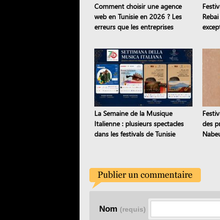
Comment choisir une agence
Festi
web en Tunisie en 2026 ? Les
Rebai
erreurs que les entreprises
except
continuent de commettre
trans
La Semaine de la Musique
Festiv
Italienne : plusieurs spectacles
des pr
dans les festivals de Tunisie
Nabeu
étoile
Nom
(requis)