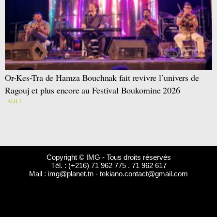
Or-Kes-Tra de Hamza Bouchnak fait revivre l’univers de
Ragouj et plus encore au Festival Boukornine 2026
KULT
Copyright © IMG - Tous droits réservés
Tél. : (+216) 71 962 775 . 71 962 617
Mail :
img@planet.tn
-
tekiano.contact@gmail.com