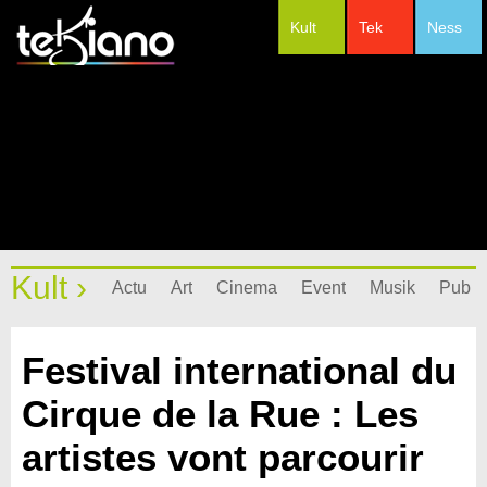
Kult
Tek
Ness
#Festivals
Kult ›
Actu
Art
Cinema
Event
Musik
Pub
Festival international du
Cirque de la Rue : Les
artistes vont parcourir