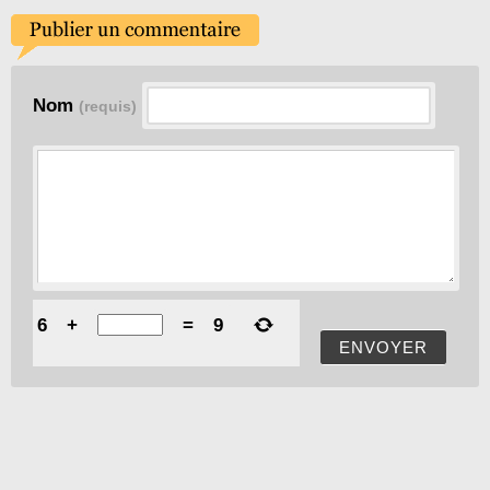
Nom
(requis)
6
+
=
9
ENVOYER