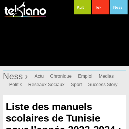
Kult
Tek
Ness
#Festivals
Ness ›
Actu
Chronique
Emploi
Medias
Politik
Reseaux Sociaux
Sport
Success Story
Liste des manuels
scolaires de Tunisie