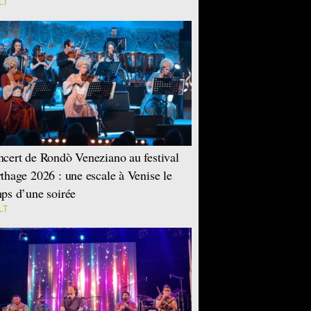
LT
cert de Rondò Veneziano au festival
thage 2026 : une escale à Venise le
ps d’une soirée
LT