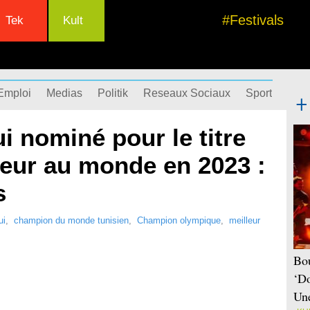
#Festivals
Tek
Kult
Emploi
Medias
Politik
Reseaux Sociaux
Sport
Succ
 nominé pour le titre
geur au monde en 2023 :
s
ui
,
champion du monde tunisien
,
Champion olympique
,
meilleur
Bou
‘Do
Une