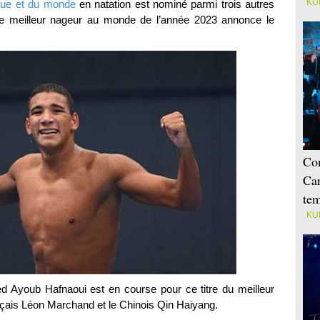
KU
que et du monde
en natation est nominé parmi trois autres
 de meilleur nageur au monde de l’année 2023 annonce le
Con
Car
tem
KU
Ayoub Hafnaoui est en course pour ce titre du meilleur
çais Léon Marchand et le Chinois Qin Haiyang.