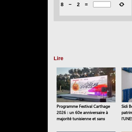
8
−
2
=
Lire
Programme Festival Carthage
Sidi B
2026 : un 60e anniversaire à
patri
majorité tunisienne et sans
l'UNE
pièces de théâtre
dix si