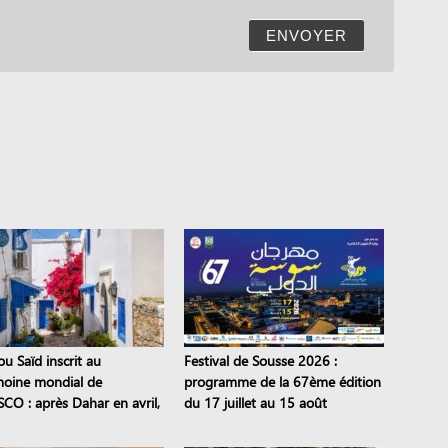
ENVOYER
ou Saïd inscrit au
Festival de Sousse 2026 :
moine mondial de
programme de la 67ème édition
SCO : après Dahar en avril,
du 17 juillet au 15 août
tes tunisiens sont classés