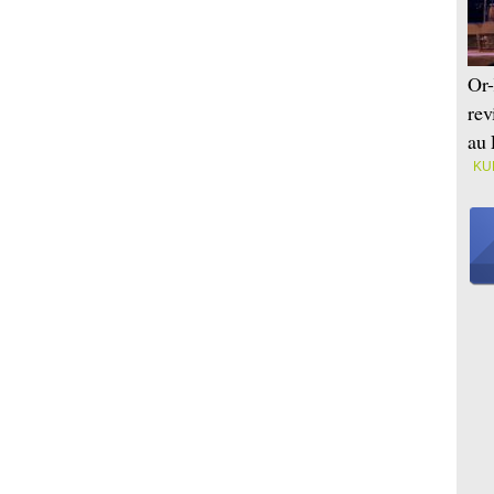
Or-
rev
au 
KU