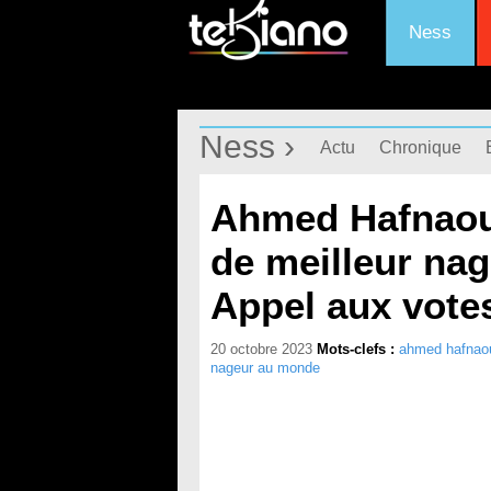
Ness
Ness ›
Actu
Chronique
Ahmed Hafnaoui
de meilleur na
Appel aux vote
20 octobre 2023
Mots-clefs :
ahmed hafnao
nageur au monde