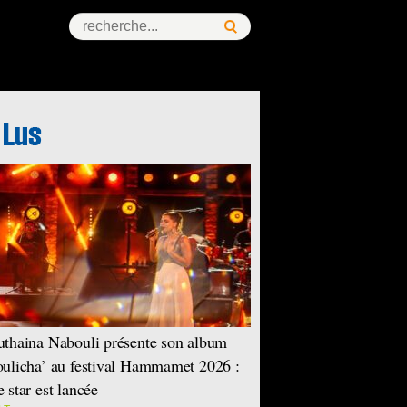
ess Story
thaina Nabouli présente son album
ulicha’ au festival Hammamet 2026 :
 star est lancée