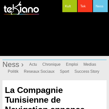
Kult
Tek
Ness
#Festivals
Ness ›
Actu
Chronique
Emploi
Medias
Politik
Reseaux Sociaux
Sport
Success Story
La Compagnie
Tunisienne de