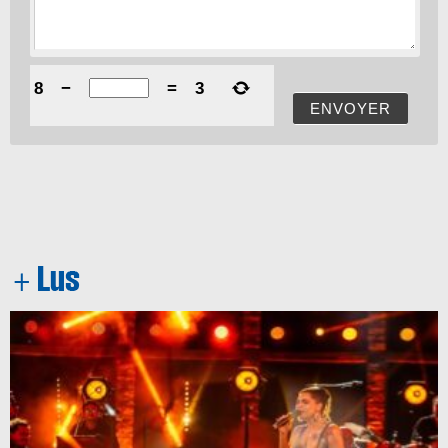
8
−
=
3
ENVOYER