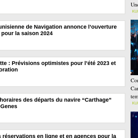
Une
KU
nisienne de Navigation annonce l’ouverture
 pour la saison 2024
te : Prévisions optimistes pour l’été 2023 et
oration
Con
Car
tem
horaires des départs du navire “Carthage”
KU
t Genes
 réservations en ligne et en agences pour la