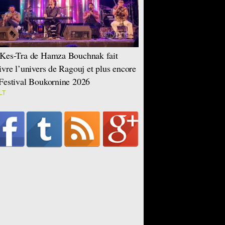
Kes-Tra de Hamza Bouchnak fait
ivre l’univers de Ragouj et plus encore
Festival Boukornine 2026
LT