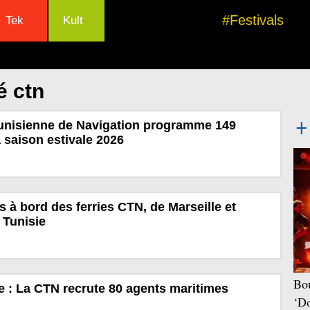
#Festivals
Tek
Kult
é ctn
nisienne de Navigation programme 149
a saison estivale 2026
s à bord des ferries CTN, de Marseille et
 Tunisie
Bou
 : La CTN recrute 80 agents maritimes
‘Do