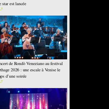
 star est lancée
LT
cert de Rondò Veneziano au festival
thage 2026 : une escale à Venise le
ps d’une soirée
LT