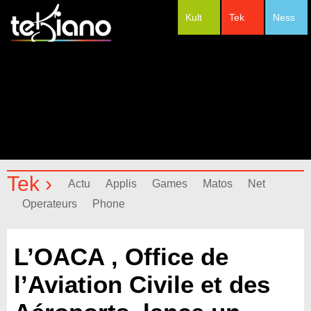
Kult
Tek
Ness
#Festivals
Tek ›
Actu
Applis
Games
Matos
Net
Operateurs
Phone
L’OACA , Office de
l’Aviation Civile et des