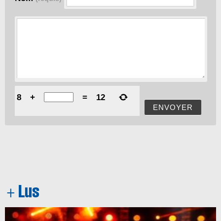
8
+
=
12
ENVOYER