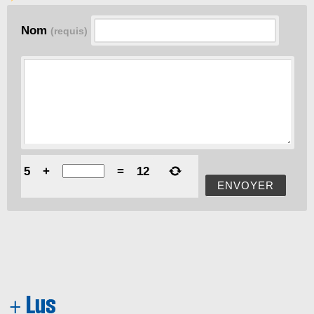
Nom
(requis)
5
+
=
12
ENVOYER