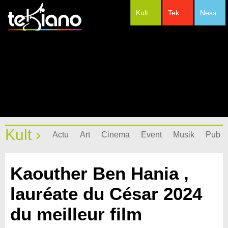
Kult
Tek
Ness
#Festivals
Kult ›
Actu
Art
Cinema
Event
Musik
Pub
Kaouther Ben Hania ,
lauréate du César 2024
du meilleur film