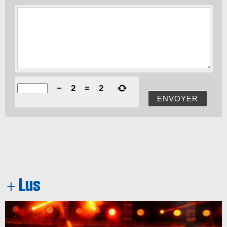
−
2
=
2
ENVOYER