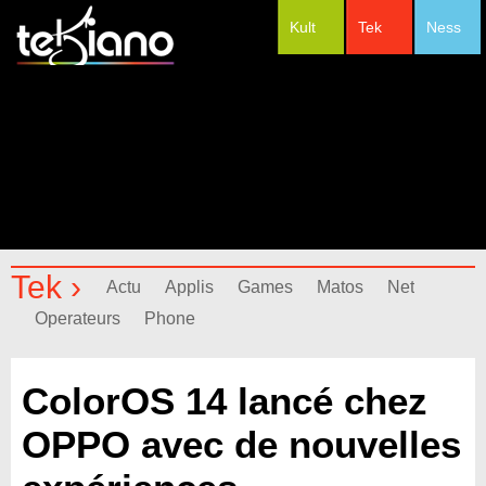
Kult
Tek
Ness
#Festivals
Tek ›
Actu
Applis
Games
Matos
Net
Operateurs
Phone
ColorOS 14 lancé chez
OPPO avec de nouvelles