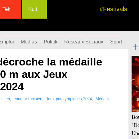
#Festivals
Tek
Kult
Emploi
Medias
Politik
Reseaux Sociaux
Sport
Succ
décroche la médaille
00 m aux Jeux
 2024
nisien
,
coureur tunisien
,
Jeux paralympiques 2024
,
Médaille
Bou
‘Do
Une