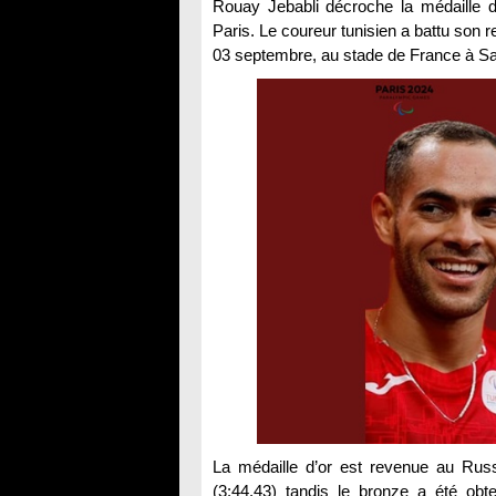
Rouay Jebabli décroche la médaille
Paris. Le coureur tunisien a battu son 
03 septembre, au stade de France à Sai
La médaille d’or est revenue au Rus
(3:44.43) tandis le bronze a été obt