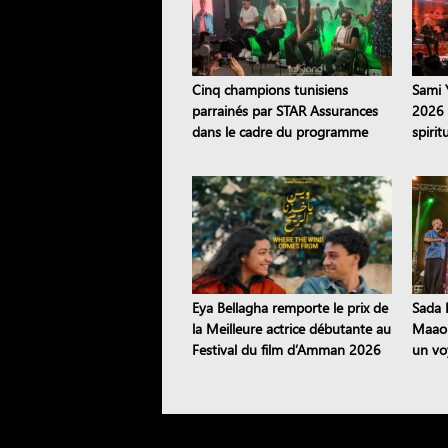
Cinq champions tunisiens
Sami 
parrainés par STAR Assurances
2026 
dans le cadre du programme
spiri
Road to the STAR
inter
Eya Bellagha remporte le prix de
Sada E
la Meilleure actrice débutante au
Maaou
Festival du film d’Amman 2026
un vo
patri