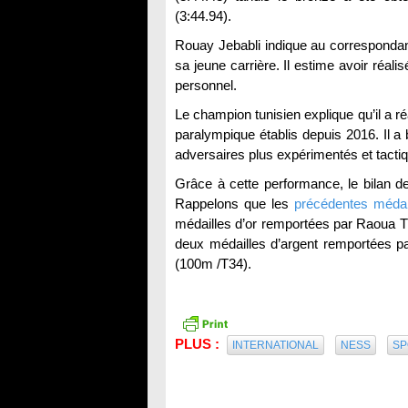
(3:44.94).
Rouay Jebabli indique au correspondant d
sa jeune carrière. Il estime avoir réali
personnel.
Le champion tunisien explique qu’il a r
paralympique établis depuis 2016. Il a 
adversaires plus expérimentés et tactiq
Grâce à cette performance, le bilan de
Rappelons que les
précédentes médai
médailles d’or remportées par Raoua Tl
deux médailles d’argent remportées p
(100m /T34).
PLUS :
INTERNATIONAL
NESS
SP