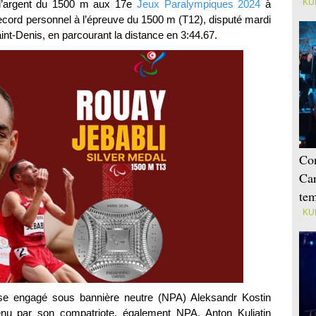
KU
 d’argent du 1500 m aux 17e
Jeux Paralympiques 2024
à
record personnel à l’épreuve du 1500 m (T12), disputé mardi
nt-Denis, en parcourant la distance en 3:44.67.
Con
Car
tem
KU
se engagé sous bannière neutre (NPA) Aleksandr Kostin
enu par son compatriote, également NPA, Anton Kuliatin