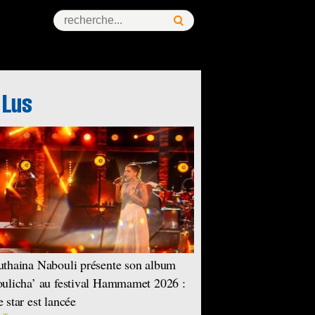
ess Story
thaina Nabouli présente son album
ulicha’ au festival Hammamet 2026 :
 star est lancée