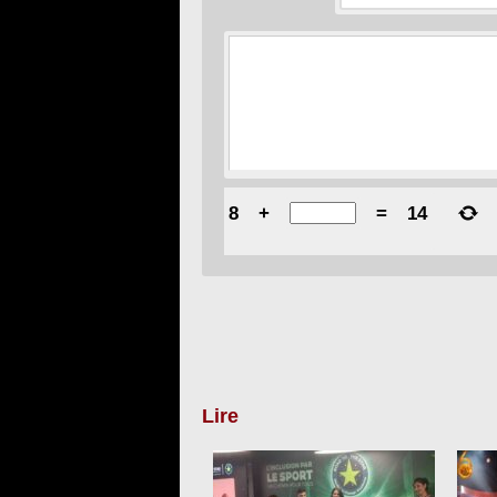
8
+
=
14
Lire