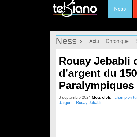
Ness
Ness ›
Actu
Chronique
Rouay Jebabli 
d’argent du 15
Paralympiques
3 septembre 2024
Mots-clefs :
champion tu
d'argent
,
Rouay Jebabli