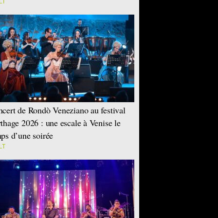
LT
cert de Rondò Veneziano au festival
thage 2026 : une escale à Venise le
ps d’une soirée
LT