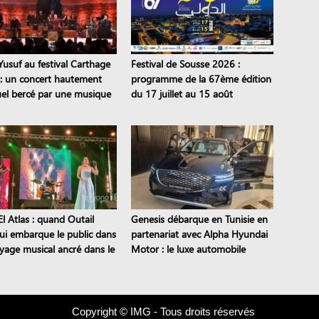
Yusuf au festival Carthage
Festival de Sousse 2026 :
: un concert hautement
programme de la 67ème édition
tuel bercé par une musique
du 17 juillet au 15 août
continentale
l Atlas : quand Outail
Genesis débarque en Tunisie en
i embarque le public dans
partenariat avec Alpha Hyundai
yage musical ancré dans le
Motor : le luxe automobile
moine
coréen est là
Copyright © IMG - Tous droits réservés