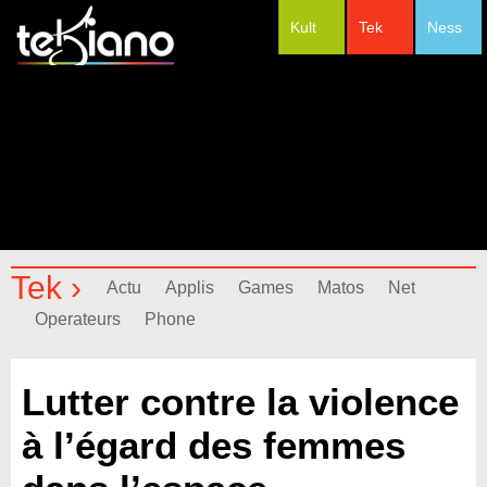
Kult
Tek
Ness
#Festivals
Tek ›
Actu
Applis
Games
Matos
Net
Operateurs
Phone
Lutter contre la violence
à l’égard des femmes