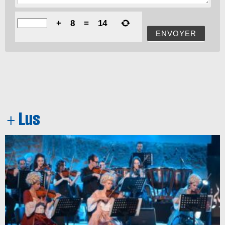
+
8
=
14
ENVOYER