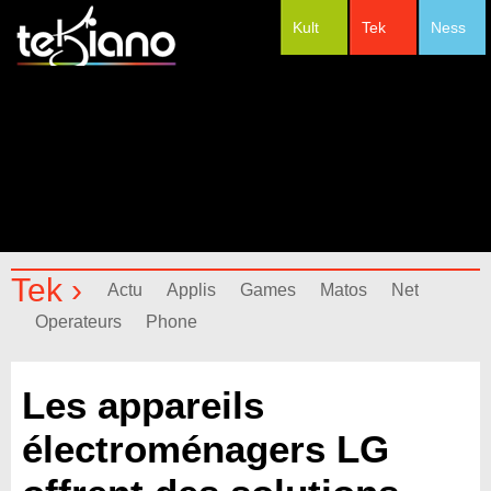
Kult
Tek
Ness
#Festivals
Tek ›
Actu
Applis
Games
Matos
Net
Operateurs
Phone
Les appareils
électroménagers LG