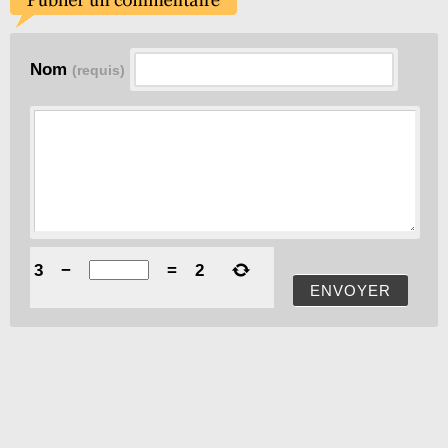
Nom
(requis)
3
−
=
2
ENVOYER