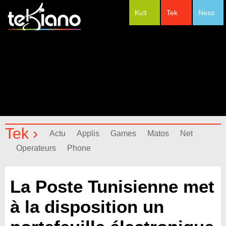
Kult
Tek
Ness
#Festivals
Tek ›
Actu
Applis
Games
Matos
Net
Operateurs
Phone
La Poste Tunisienne met
à la disposition un