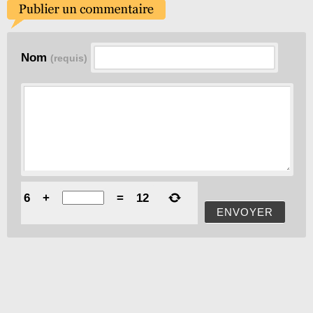
Nom
(requis)
6
+
=
12
ENVOYER