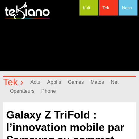
Kult
Tek
Ness
#Festivals
Tek ›
Actu
Applis
Games
Matos
Net
Operateurs
Phone
Galaxy Z TriFold :
l’innovation mobile par