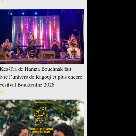
LT
Kes-Tra de Hamza Bouchnak fait
ivre l’univers de Ragouj et plus encore
Festival Boukornine 2026
LT