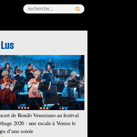
ess Story
cert de Rondò Veneziano au festival
thage 2026 : une escale à Venise le
ps d’une soirée