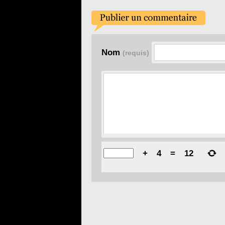
Nom
(requis)
+
4
=
12