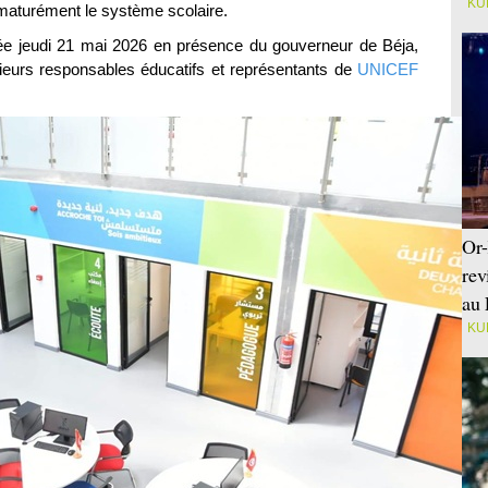
KU
ématurément le système scolaire.
lée jeudi 21 mai 2026 en présence du gouverneur de Béja,
ieurs responsables éducatifs et représentants de
UNICEF
Or-
rev
au 
KU