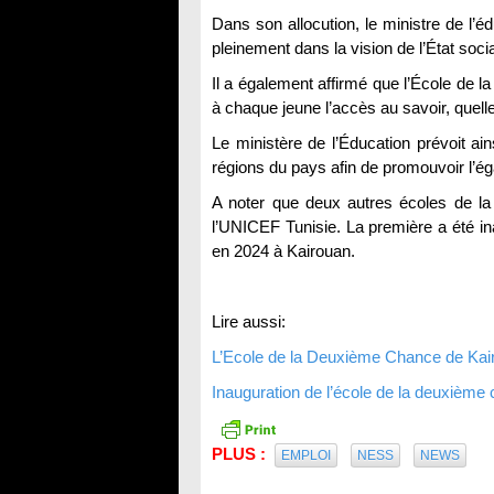
Dans son allocution, le ministre de l’é
pleinement dans la vision de l’État soci
Il a également affirmé que l’École de l
à chaque jeune l’accès au savoir, quelle
Le ministère de l’Éducation prévoit ai
régions du pays afin de promouvoir l’éga
A noter que deux autres écoles de la
l’UNICEF Tunisie. La première a été i
en 2024 à Kairouan.
Lire aussi:
L’Ecole de la Deuxième Chance de Kai
Inauguration de l’école de la deuxième
PLUS :
EMPLOI
NESS
NEWS