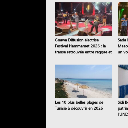
Gnawa Diffusion électrise
Sada E
Festival Hammamet 2026 : la
Maaou
transe retrouvée entre reggae et
un vo
stambeli
patri
Les 10 plus belles plages de
Sidi B
Tunisie à découvrir en 2026
patri
l'UNE
dix si