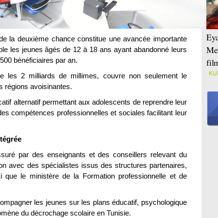
Eya
e de la deuxième chance constitue une avancée importante
Mei
cible les jeunes âgés de 12 à 18 ans ayant abandonné leurs
500 bénéficiaires par an.
fi
KU
ine les 2 milliards de millimes, couvre non seulement le
 régions avoisinantes.
atif alternatif permettant aux adolescents de reprendre leur
es compétences professionnelles et sociales facilitant leur
ntégrée
suré par des enseignants et des conseillers relevant du
ion avec des spécialistes issus des structures partenaires,
 que le ministère de la Formation professionnelle et de
compagner les jeunes sur les plans éducatif, psychologique
nomène du décrochage scolaire en Tunisie.