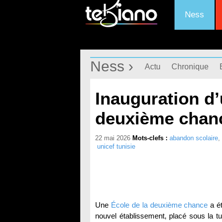
Ness
Ness ›
Actu
Chronique
Inauguration d’
deuxième chanc
22 mai 2026
Mots-clefs :
abandon scolaire
unicef tunisie
Une
École de la deuxième chance
a ét
nouvel établissement, placé sous la tut