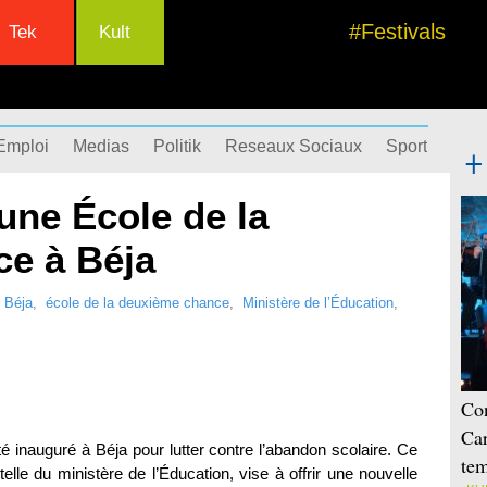
#Festivals
Tek
Kult
Emploi
Medias
Politik
Reseaux Sociaux
Sport
Succ
une École de la
e à Béja
,
Béja
,
école de la deuxième chance
,
Ministère de l’Éducation
,
Con
Car
é inauguré à Béja pour lutter contre l’abandon scolaire. Ce
tem
elle du ministère de l’Éducation, vise à offrir une nouvelle