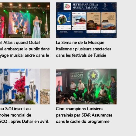
l Atlas : quand Outail
La Semaine de la Musique
i embarque le public dans
Italienne : plusieurs spectacles
yage musical ancré dans le
dans les festivals de Tunisie
moine
ou Saïd inscrit au
Cinq champions tunisiens
moine mondial de
parrainés par STAR Assurances
SCO : après Dahar en avril,
dans le cadre du programme
tes tunisiens sont classés
Road to the STAR