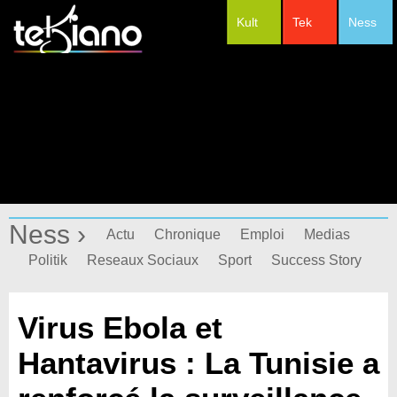
Kult
Tek
Ness
#Festivals
Ness ›
Actu
Chronique
Emploi
Medias
Politik
Reseaux Sociaux
Sport
Success Story
Virus Ebola et
Hantavirus : La Tunisie a