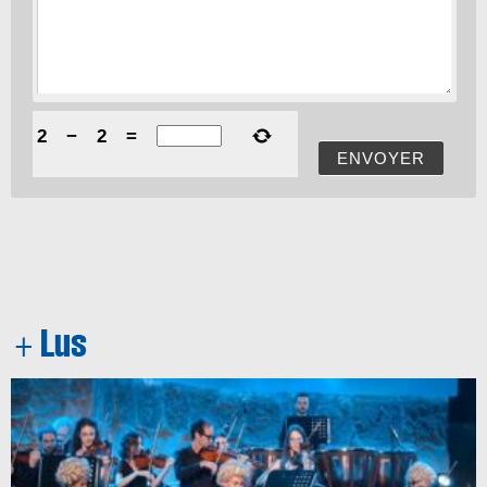
2
−
2
=
ENVOYER