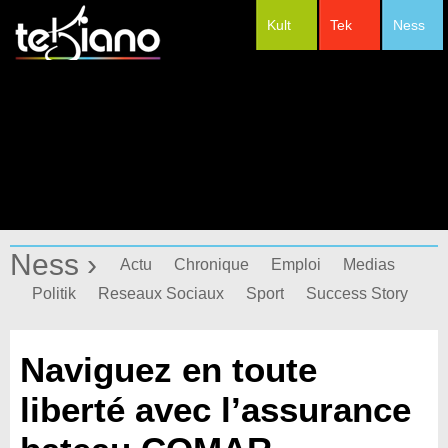
Kult
Tek
Ness
#Festivals
Ness ›
Actu
Chronique
Emploi
Medias
Politik
Reseaux Sociaux
Sport
Success Story
Naviguez en toute
liberté avec l’assurance