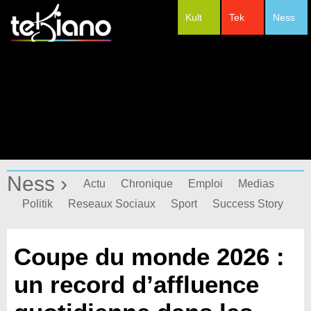
Kult
Tek
Ness
#Festivals
Ness ›
Actu
Chronique
Emploi
Medias
Politik
Reseaux Sociaux
Sport
Success Story
Coupe du monde 2026 :
un record d’affluence