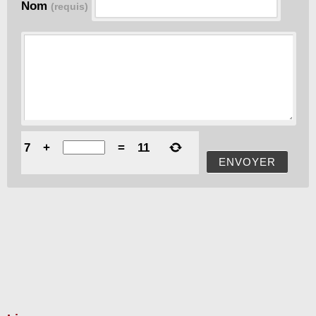
Nom
(requis)
7
+
=
11
ENVOYER