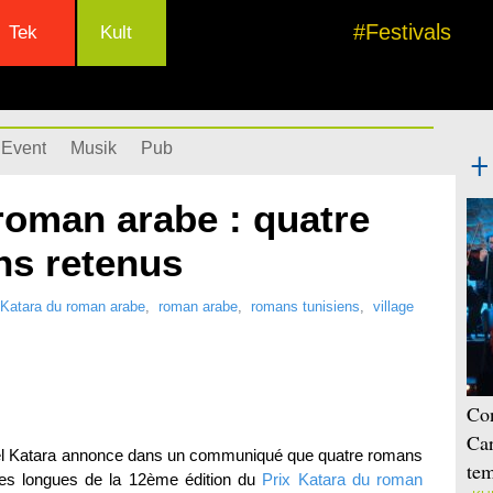
#Festivals
Tek
Kult
Event
Musik
Pub
roman arabe : quatre
ns retenus
 Katara du roman arabe
,
roman arabe
,
romans tunisiens
,
village
Con
Car
urel Katara annonce dans un communiqué que quatre romans
tem
stes longues de la 12ème édition du
Prix Katara du roman