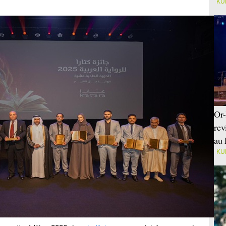
KU
Or-
rev
au 
KU