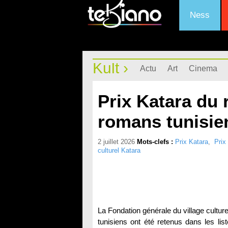
Ness
Kult ›
Actu
Art
Cinema
Prix Katara du 
romans tunisie
2 juillet 2026
Mots-clefs :
Prix Katara
,
Prix
culturel Katara
La Fondation générale du village cult
tunisiens ont été retenus dans les li