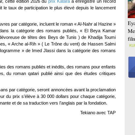
r, cette édition 2026 du
prix Katara
a enregistré un record
t le taux de participation le plus élevé depuis le lancement
Eya
res par catégorie, incluent le roman « Al-Nahr al Hazine »
Mei
 dans la catégorie des romans publiés, « El Beya Kamar
 dévoreuse de têtes des Beys de Tunis ) de Khadija Toumi
fi
ues, « Arche al-Rih » ( Le Trône du vent) de Hassen Salmi
KU
Hologramme » de Imed Jlassi dans la catégorie des romans
es des romans publiés et inédits, des romans pour enfants
s, du roman qatari publié ainsi que des études critiques
omans par catégorie, seront annoncées avant la proclamation
eur du prix s’élève à 30 000 dollars pour chaque catégorie,
nante et de sa traduction vers l’anglais par la fondation.
Tekiano avec TAP