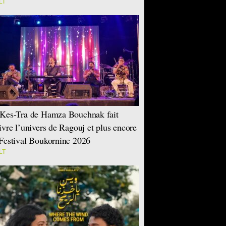
LT
Kes-Tra de Hamza Bouchnak fait
ivre l’univers de Ragouj et plus encore
Festival Boukornine 2026
LT