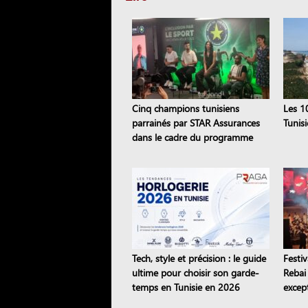
Cinq champions tunisiens
Les 1
parrainés par STAR Assurances
Tunis
dans le cadre du programme
Road to the STAR
Tech, style et précision : le guide
Festi
ultime pour choisir son garde-
Rebai
temps en Tunisie en 2026
except
trans