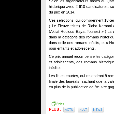
Selon les organisateurs basés au Qata
historique avec 2 610 candidatures, soi
du prix en 2014.
Ces sélections, qui comprennent 18 œuv
( Le Fleuve triste) de Ridha Keraani
(Akilat Rou’ous Bayat Tounes) » ( La
dans la catégorie des romans historiq
dans celle des romans inédits, et « 
pour enfants et adolescents.
Ce prix annuel récompense les catégori
et adolescents, des romans historique
inédites.
Les listes courtes, qui retiendront 9 r
finale des lauréats, sachant que la val
en plus de la publication de l’œuvre gag
PLUS :
ACTU
KULT
NEWS