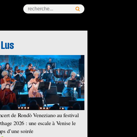
cert de Rondò Veneziano au festival
thage 2026 : une escale à Venise le
ps d’une soirée