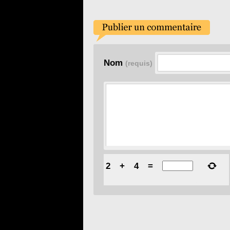
Nom
(requis)
2
+
4
=