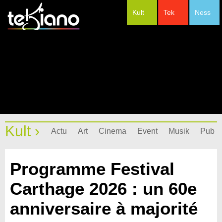
Kult
Tek
Ness
#Festivals
Kult ›
Actu
Art
Cinema
Event
Musik
Pub
Programme Festival
Carthage 2026 : un 60e
anniversaire à majorité