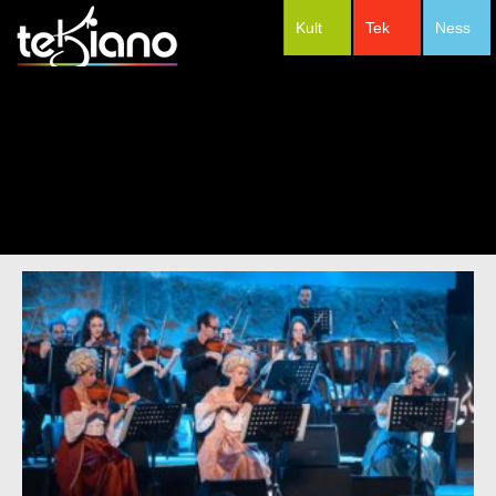
Kult
Tek
Ness
#Festivals