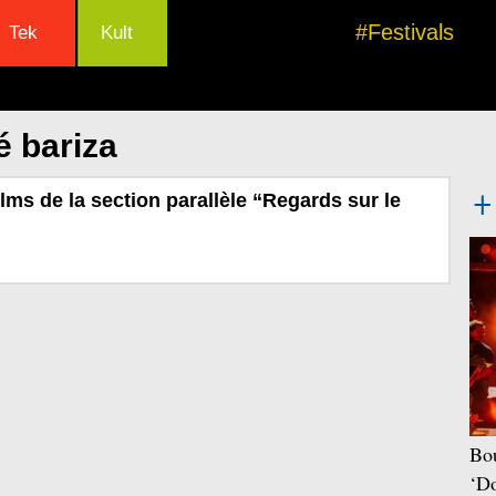
#Festivals
Tek
Kult
é bariza
lms de la section parallèle “Regards sur le
Bou
‘Do