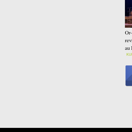
Or-
rev
au 
KU