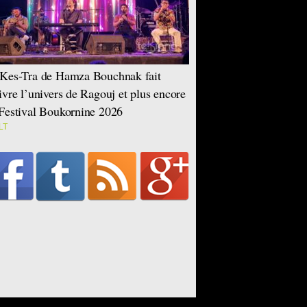
Kes-Tra de Hamza Bouchnak fait
ivre l’univers de Ragouj et plus encore
Festival Boukornine 2026
LT