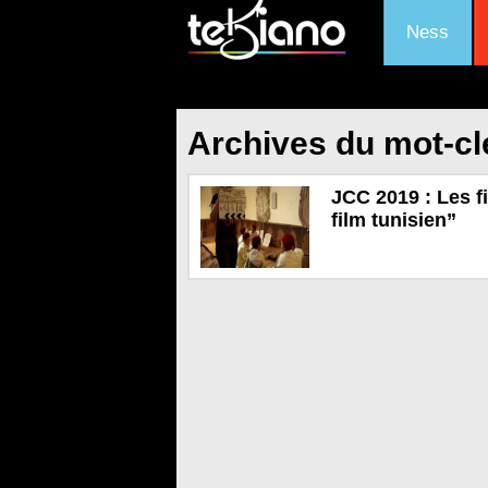
Ness
Archives du mot-cl
JCC 2019 : Les fi
film tunisien”