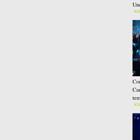
Une
KU
Con
Car
tem
KU