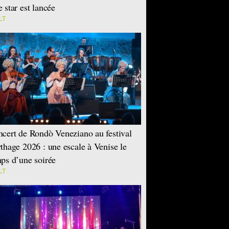
 star est lancée
LT
cert de Rondò Veneziano au festival
thage 2026 : une escale à Venise le
ps d’une soirée
LT