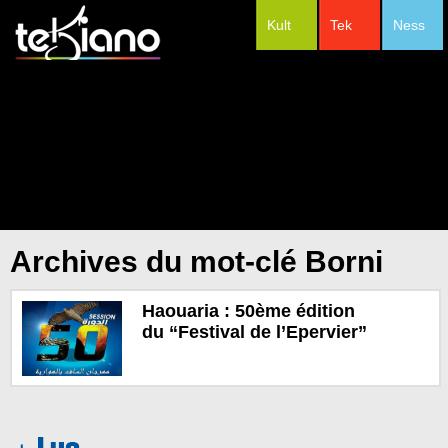
Kult
Tek
Ness
#Festivals
Archives du mot-clé Borni
Haouaria : 50ème édition
du “Festival de l’Epervier”