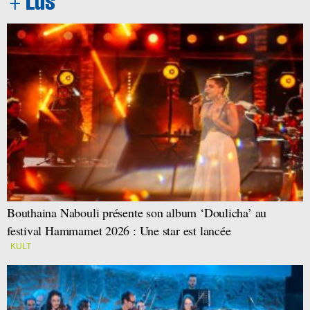
Bouthaina Nabouli présente son album ‘Doulicha’ au
festival Hammamet 2026 : Une star est lancée
KULT