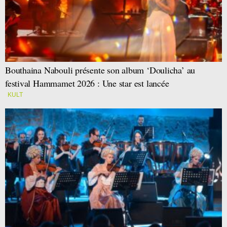
Bouthaina Nabouli présente son album ‘Doulicha’ au
festival Hammamet 2026 : Une star est lancée
KULT