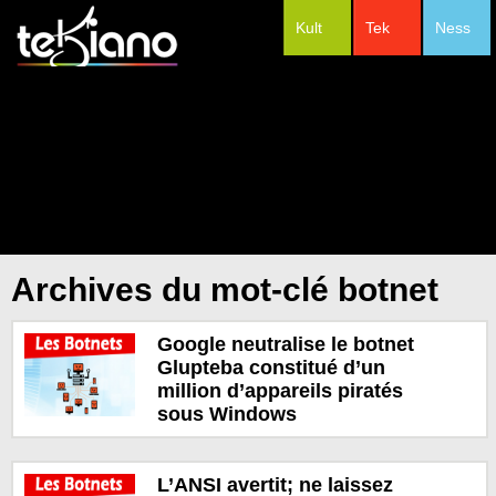
Kult
Tek
Ness
#Festivals
Archives du mot-clé botnet
Google neutralise le botnet
Glupteba constitué d’un
million d’appareils piratés
sous Windows
L’ANSI avertit; ne laissez