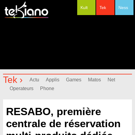
Kult
Tek
Ness
#Festivals
Tek ›
Actu
Applis
Games
Matos
Net
Operateurs
Phone
RESABO, première
centrale de réservation