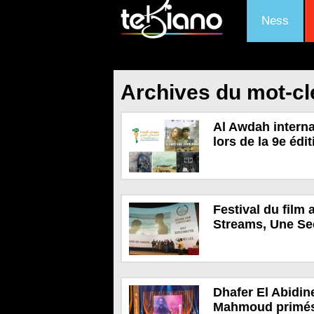
Ness
Archives du mot-cl
Al Awdah internat
lors de la 9e édit
Festival du film
Streams, Une Se
Dhafer El Abidin
Mahmoud primés 