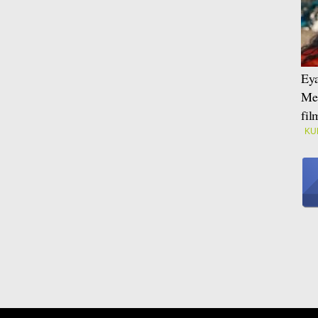
Eya
Mei
fi
KU