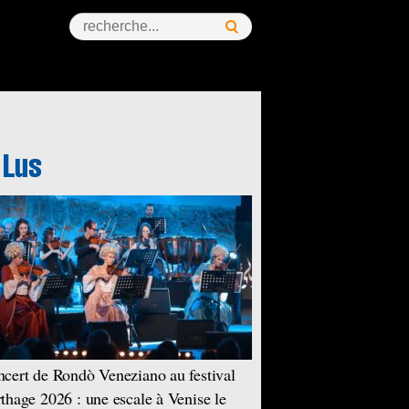
cert de Rondò Veneziano au festival
thage 2026 : une escale à Venise le