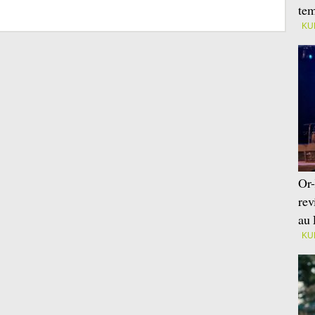
tem
KU
Or-
rev
au 
KU