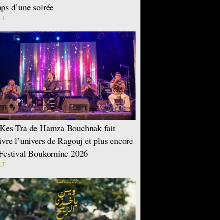
ps d’une soirée
LT
Kes-Tra de Hamza Bouchnak fait
ivre l’univers de Ragouj et plus encore
Festival Boukornine 2026
LT