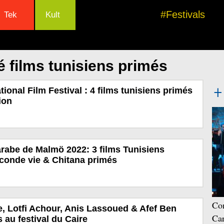
#Festivals
Tek
Kult
é films tunisiens primés
ional Film Festival : 4 films tunisiens primés
ion
 arabe de Malmö 2022: 3 films Tunisiens
conde vie & Chitana primés
Con
e, Lotfi Achour, Anis Lassoued & Afef Ben
Car
au festival du Caire