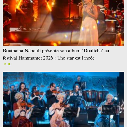
Bouthaina Nabouli présente son album ‘Doulicha’ au
festival Hammamet 2026 : Une star est lancée
KULT