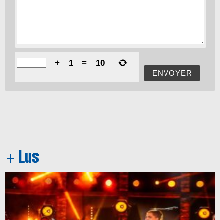
+
1
=
10
ENVOYER