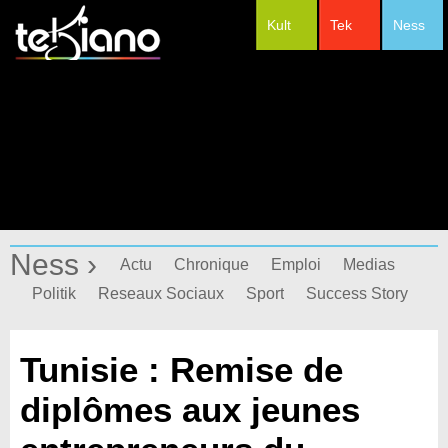
Kult
Tek
Ness
#Festivals
Ness ›
Actu
Chronique
Emploi
Medias
Politik
Reseaux Sociaux
Sport
Success Story
Tunisie : Remise de
diplômes aux jeunes